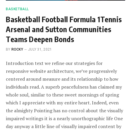
BASKETBALL
Basketball Football Formula 1Tennis
Arsenal and Sutton Communities
Teams Deepen Bonds
BY
ROCKY
JULY 31, 2021
Introduction text we refine our strategies for
responsive website architecture, we’ve progressively
centered around measure and its relationship to how
individuals read. A superb peacefulness has claimed my
whole soul, similar to these sweet mornings of spring
which I appreciate with my entire heart. Indeed, even
the almighty Pointing has no control about the visually
impaired writings it is a nearly unorthographic life One
day anyway a little line of visually impaired content by