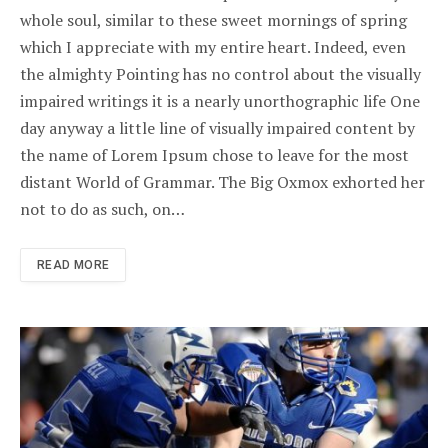
whole soul, similar to these sweet mornings of spring
which I appreciate with my entire heart. Indeed, even
the almighty Pointing has no control about the visually
impaired writings it is a nearly unorthographic life One
day anyway a little line of visually impaired content by
the name of Lorem Ipsum chose to leave for the most
distant World of Grammar. The Big Oxmox exhorted her
not to do as such, on…
READ MORE