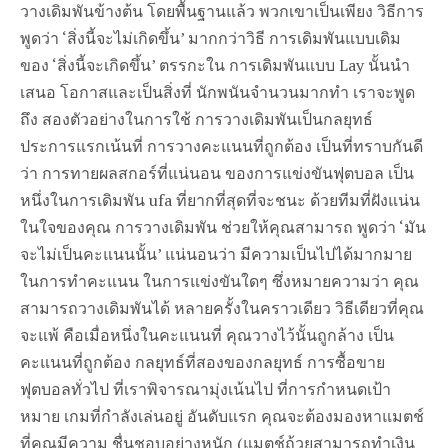
วางเดิมพันข้างต้น โดยพื้นฐานแล้ว พวกเขาเป็นเพียง วิธีการ
พูดว่า ‘สิ่งนี้จะไม่เกิดขึ้น’ มากกว่าวิธี การเดิมพันแบบเดิม
ของ ‘สิ่งนี้จะเกิดขึ้น’ ตรรกะใน การเดิมพันแบบ Lay นั้นนำ
เสนอ โอกาสและเป็นสิ่งที่ นักพนันจำนวนมากทำ เราจะพูด
ถึง สองตัวอย่างในการใช้ การวางเดิมพันเป็นกลยุทธ์
ประการแรกเน้นที่ การวางคะแนนที่ถูกต้อง เป็นที่ทราบกันดี
ว่า การทายผลสกอร์ที่แน่นอน ของการแข่งขันฟุตบอล เป็น
หนึ่งในการเดิมพัน ufa ที่ยากที่สุดที่จะชนะ ด้วยทีมที่ฝังแน่น
ในใจของคุณ การวางเดิมพัน ช่วยให้คุณสามารถ พูดว่า ‘มัน
จะไม่เป็นคะแนนนั้น’ แน่นอนว่า มีความเป็นไปได้มากมาย
ในการทำคะแนน ในการแข่งขันใดๆ ซึ่งหมายความว่า คุณ
สามารถวางเดิมพันได้ หลายครั้งในคราวเดียว วิธีเดียวที่คุณ
จะแพ้ คือเมื่อหนึ่งในคะแนนที่ คุณวางไว้นั้นถูกล้าง เป็น
คะแนนที่ถูกต้อง กลยุทธ์ที่สองของกลยุทธ์ การซื้อขาย
ฟุตบอลทั่วไป ที่เราพิจารณามุ่งเน้นไป ที่การกำหนดเป้า
หมาย เกมที่กำลังเล่นอยู่ อันดับแรก คุณจะต้องมองหาแมตช์
ที่คุณมีความ ชื่นชอบอย่างหนัก (แมตช์ถ้วยสามารถทำเงิน