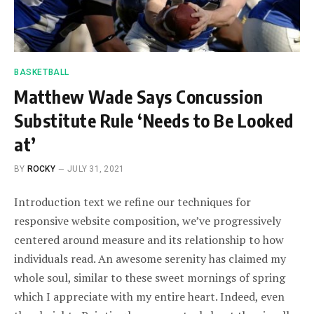
BASKETBALL
Matthew Wade Says Concussion
Substitute Rule ‘Needs to Be Looked
at’
BY
ROCKY
JULY 31, 2021
Introduction text we refine our techniques for
responsive website composition, we’ve progressively
centered around measure and its relationship to how
individuals read. An awesome serenity has claimed my
whole soul, similar to these sweet mornings of spring
which I appreciate with my entire heart. Indeed, even